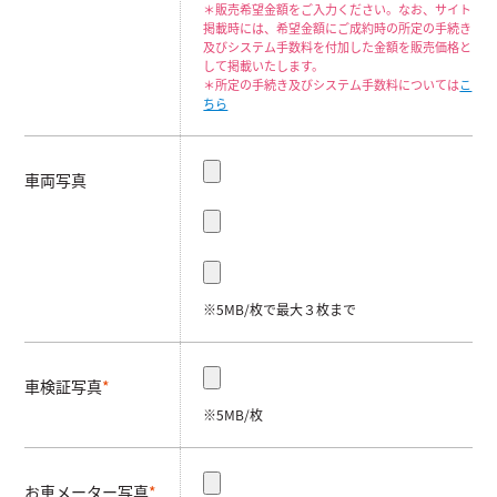
＊販売希望金額をご入力ください。なお、サイト
掲載時には、希望金額にご成約時の所定の手続き
及びシステム手数料を付加した金額を販売価格と
して掲載いたします。
＊所定の手続き及びシステム手数料については
こ
ちら
車両写真
※5MB/枚で最大３枚まで
車検証写真
*
※5MB/枚
お車メーター写真
*