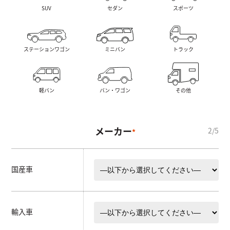
SUV
セダン
スポーツ
ステーションワゴン
ミニバン
トラック
軽バン
バン・ワゴン
その他
メーカー
*
国産車
輸入車