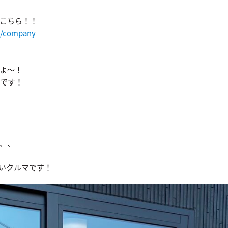
こちら！！
m/company
よ〜！
うです！
、、
いクルマです！