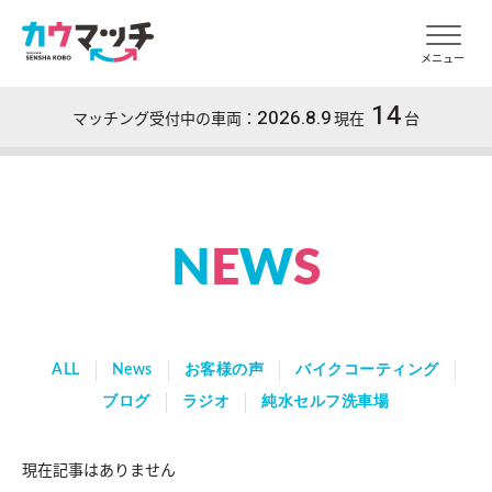
メニュー
14
2026.8.9
マッチング受付中の車両：
現在
台
N
E
W
S
ALL
News
お客様の声
バイクコーティング
ブログ
ラジオ
純水セルフ洗車場
現在記事はありません