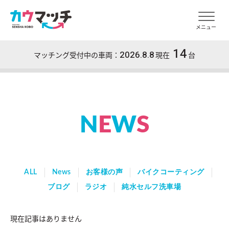
メニュー
14
2026.8.8
マッチング受付中の車両：
現在
台
N
E
W
S
ALL
News
お客様の声
バイクコーティング
ブログ
ラジオ
純水セルフ洗車場
現在記事はありません